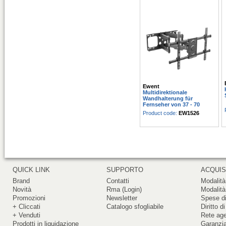
Ewent
Multidirektionale
Wandhalterung für
Fernseher von 37 - 70
Product code:
EW1526
QUICK LINK
SUPPORTO
ACQUIS
Brand
Contatti
Modalità
Novità
Rma (Login)
Modalità
Promozioni
Newsletter
Spese di
+ Cliccati
Catalogo sfogliabile
Diritto d
+ Venduti
Rete ag
Prodotti in liquidazione
Garanzi