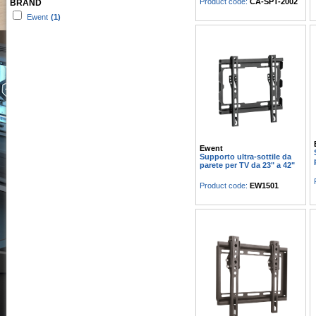
Product code:
CA-SPT-2002
BRAND
Ewent
(1)
Ewent
Supporto ultra-sottile da
parete per TV da 23" a 42"
Product code:
EW1501