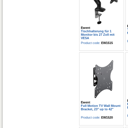
Ewent
Tischhalterung für 1
Monitor bis 27 Zoll mit
VESA
Product code:
EW1515
Ewent
Full Motion TV Wall Mount
Bracket, 23" up to 42"
Product code:
EW1520