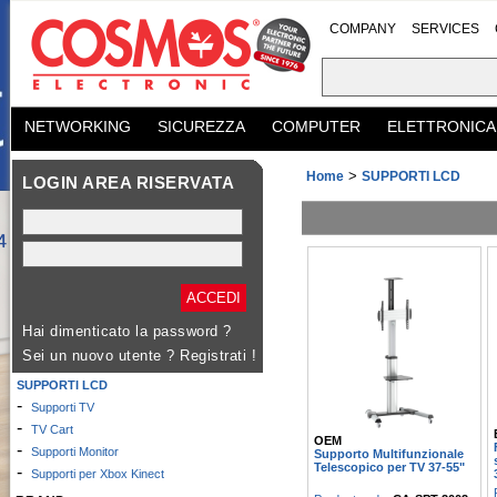
COMPANY
SERVICES
NETWORKING
SICUREZZA
COMPUTER
ELETTRONICA
>
Home
SUPPORTI LCD
LOGIN AREA RISERVATA
Hai dimenticato la password ?
Sei un nuovo utente ?
Registrati !
SUPPORTI LCD
-
Supporti TV
-
TV Cart
OEM
-
Supporti Monitor
Supporto Multifunzionale
Telescopico per TV 37-55"
-
Supporti per Xbox Kinect