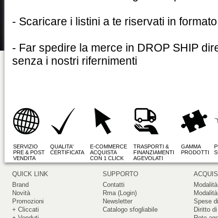
- Scaricare i listini a te riservati in format
- Far spedire la merce in DROP SHIP dire
senza i nostri rifernimenti
SERVIZIO
QUALITA'
E-COMMERCE
TRASPORTI &
GAMMA
P
PRE & POST
CERTIFICATA
ACQUISTA
FINANZIAMENTI
PRODOTTI
S
VENDITA
CON 1 CLICK
AGEVOLATI
QUICK LINK
SUPPORTO
ACQUIS
Brand
Contatti
Modalità
Novità
Rma (Login)
Modalità
Promozioni
Newsletter
Spese di
+ Cliccati
Catalogo sfogliabile
Diritto d
+ Venduti
Rete ag