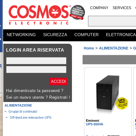
COMPANY
SERVICES
NETWORKING
SICUREZZA
COMPUTER
ELETTRONICA
>
>
Home
ALIMENTAZIONE
G
LOGIN AREA RISERVATA
Hai dimenticato la password ?
Sei un nuovo utente ?
Registrati !
ALIMENTAZIONE
-
Gruppi di continuita'
-
Off-line/Line-interactive UPS
Eminent
UPS 650VA