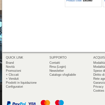
Product code:
EM3980
QUICK LINK
SUPPORTO
ACQUIS
Brand
Contatti
Modalità
Novità
Rma (Login)
Modalità
Promozioni
Newsletter
Spese di
+ Cliccati
Catalogo sfogliabile
Diritto d
+ Venduti
Rete ag
Prodotti in liquidazione
Garanzi
Configuratori
Privacy
Cookies 