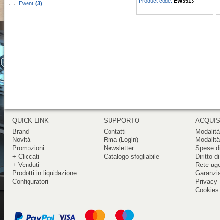
Product code:
EW3513
Ewent
(3)
QUICK LINK
SUPPORTO
ACQUIS
Brand
Contatti
Modalità
Novità
Rma (Login)
Modalità
Promozioni
Newsletter
Spese di
+ Cliccati
Catalogo sfogliabile
Diritto d
+ Venduti
Rete ag
Prodotti in liquidazione
Garanzi
Configuratori
Privacy
Cookies 