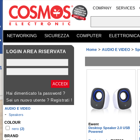
COMPANY
SERVICES
NETWORKING
SICUREZZA
COMPUTER
ELETTRONICA
>
>
Home
AUDIO E VIDEO
Sp
LOGIN AREA RISERVATA
Hai dimenticato la password ?
Sei un nuovo utente ?
Registrati !
AUDIO E VIDEO
-
Speakers
COLOUR
Ewent
Desktop Speaker 2.0 USB
nero
(2)
Powered
BRAND