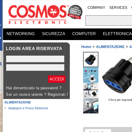
COMPANY
SERVICES
NETWORKING
SICUREZZA
COMPUTER
ELETTRONICA
>
>
Home
ALIMENTAZIONE
A
LOGIN AREA RISERVATA
Hai dimenticato la password ?
Sei un nuovo utente ?
Registrati !
Clicca per ingrand
ALIMENTAZIONE
-
Adattatori e Prese Elettriche