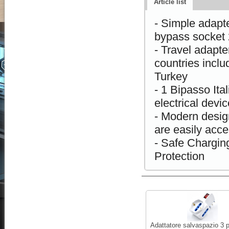
Article list
- Simple adapt
bypass socket
- Travel adapte
countries inclu
Turkey
- 1 Bipasso Ita
electrical devi
- Modern design
are easily acce
- Safe Charging
Protection
Adattatore salvaspazio 3 