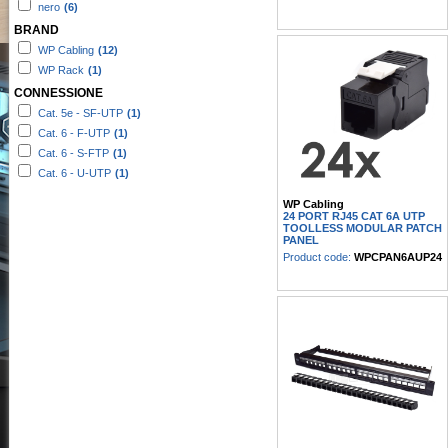
nero
(6)
BRAND
WP Cabling
(12)
WP Rack
(1)
CONNESSIONE
Cat. 5e - SF-UTP
(1)
Cat. 6 - F-UTP
(1)
Cat. 6 - S-FTP
(1)
Cat. 6 - U-UTP
(1)
WP Cabling
24 PORT RJ45 CAT 6A UTP
TOOLLESS MODULAR PATCH
PANEL
Product code:
WPCPAN6AUP24