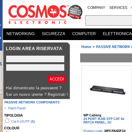
COMPANY
SERVICES
NETWORKING
SICUREZZA
COMPUTER
ELETTRONICA
>
Home
PASSIVE NETWORK
LOGIN AREA RISERVATA
Hai dimenticato la password ?
Sei un nuovo utente ?
Registrati !
PASSIVE NETWORK COMPONENTS
-
Patch Panel
WP Cabling
TIPOLOGIA
24 PORT RJ45 STP CAT 5e
Cat.6 U/UTP
(1)
PATCH PANEL, 1U
COLOUR
Product code:
WPCPAN5F24