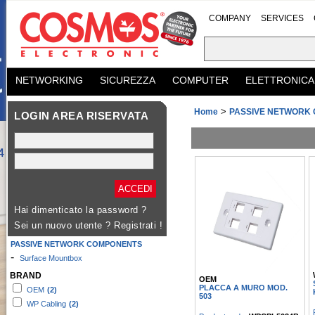
COMPANY
SERVICES
NETWORKING
SICUREZZA
COMPUTER
ELETTRONICA
>
Home
PASSIVE NETWORK
LOGIN AREA RISERVATA
Hai dimenticato la password ?
Sei un nuovo utente ?
Registrati !
PASSIVE NETWORK COMPONENTS
-
Surface Mountbox
BRAND
OEM
PLACCA A MURO MOD.
OEM
(2)
503
WP Cabling
(2)