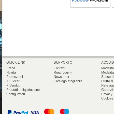
Product code:
WPCPL5034B
QUICK LINK
SUPPORTO
ACQUIS
Brand
Contatti
Modalità
Novità
Rma (Login)
Modalità
Promozioni
Newsletter
Spese di
+ Cliccati
Catalogo sfogliabile
Diritto d
+ Venduti
Rete ag
Prodotti in liquidazione
Garanzi
Configuratori
Privacy
Cookies 