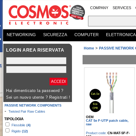
COMPANY
SERVICES
NETWORKING
SICUREZZA
COMPUTER
ELETTRONICA
>
Home
PASSIVE NETWORK
LOGIN AREA RISERVATA
Hai dimenticato la password ?
Sei un nuovo utente ?
Registrati !
PASSIVE NETWORK COMPONENTS
-
Twisted Pair Raw Cables
OEM
TIPOLOGIA
CAT 5e F-UTP patch cable,
raw
Flessibile
(4)
Rigido
(12)
Product code:
CN-MAT-5F-F-