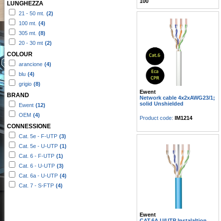
100
LUNGHEZZA
21 - 50 mt.
(2)
100 mt.
(4)
305 mt.
(8)
20 - 30 mt
(2)
COLOUR
arancione
(4)
blu
(4)
grigio
(8)
Ewent
BRAND
Network cable 4x2xAWG23/1;
solid Unshielded
Ewent
(12)
OEM
(4)
Product code:
IM1214
CONNESSIONE
Cat. 5e - F-UTP
(3)
Cat. 5e - U-UTP
(1)
Cat. 6 - F-UTP
(1)
Cat. 6 - U-UTP
(3)
Cat. 6a - U-UTP
(4)
Cat. 7 - S-FTP
(4)
Ewent
CAT.6A U/UTP Instalaltion