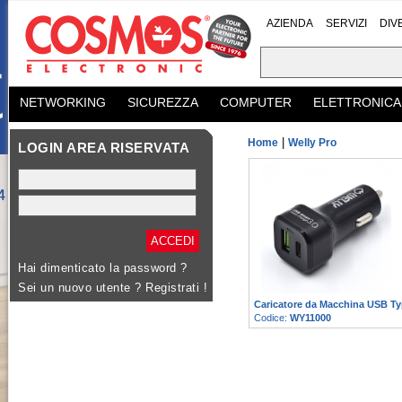
AZIENDA
SERVIZI
DIV
NETWORKING
SICUREZZA
COMPUTER
ELETTRONICA
|
Home
Welly Pro
LOGIN AREA RISERVATA
Hai dimenticato la password ?
Sei un nuovo utente ?
Registrati !
Caricatore da Macchina USB Ty
Codice:
WY11000