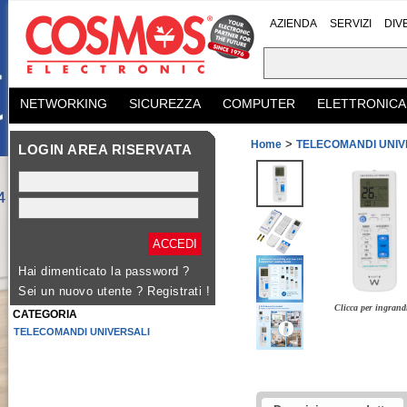
AZIENDA
SERVIZI
DIV
NETWORKING
SICUREZZA
COMPUTER
ELETTRONICA
>
Home
TELECOMANDI UNIV
LOGIN AREA RISERVATA
Hai dimenticato la password ?
Sei un nuovo utente ?
Registrati !
Clicca per ingrand
CATEGORIA
TELECOMANDI UNIVERSALI