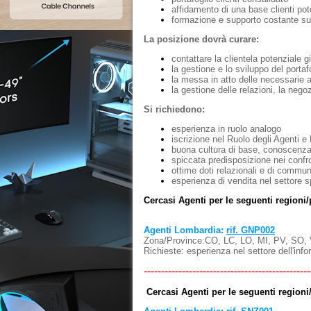
affidamento di una base clienti pot
formazione e supporto costante s
La posizione dovrà curare:
contattare la clientela potenziale g
la gestione e lo sviluppo del portafo
la messa in atto delle necessarie a
la gestione delle relazioni, la nego
Si richiedono:
esperienza in ruolo analogo
iscrizione nel Ruolo degli Agenti e
buona cultura di base, conoscenz
spiccata predisposizione nei confro
ottime doti relazionali e di commu
esperienza di vendita nel settore s
Cercasi Agenti per le seguenti regioni/
Agenti Lombardia:
rif. GNP002
Zona/Province:CO, LC, LO, MI, PV, SO,
Richieste: esperienza nel settore dell'inform
------------------------------------------------
Cercasi Agenti per le seguenti regioni