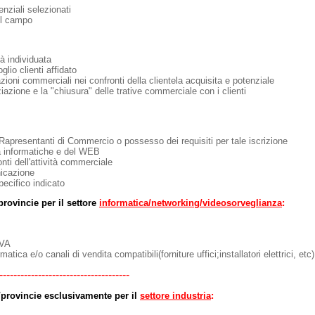
enziali selezionati
ul campo
ià individuata
glio clienti affidato
zioni commerciali nei confronti della clientela acquisita e potenziale
ziazione e la "chiusura" delle trative commerciale con i clienti
 Rapresentanti di Commercio o possesso dei requisiti per tale iscrizione
a informatiche e del WEB
nti dell'attività commerciale
nicazione
pecifico indicato
provincie per il settore
informatica/networking/videosorveglianza
:
 VA
atica e/o canali di vendita compatibili(forniture uffici;installatori elettrici, etc)
-------------------------------------
/provincie esclusivamente per il
settore industria
: