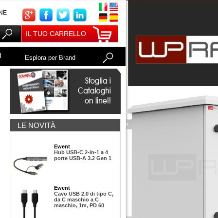
NE
IL TUO CARRELLO
I
Esplora per Brand
LE NOVITÀ
Ewent
Hub USB-C 2-in-1 a 4
porte USB-A 3.2 Gen 1
Ewent
Cavo USB 2.0 di tipo C,
da C maschio a C
maschio, 1m, PD 60