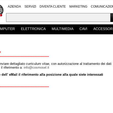
AZIENDA
SERVIZI
DIVENTA CLIENTE
MARKETING
COMUNICAZIO
MPUTER
ELETTRONICA
MULTIMEDIA
CAVI
ACCESSOR
e
---------------------------------------
nviare dettagliato curriculum vitae, con autorizzazione al trattamento dei dati
 il riferimento a:
info@cosmosel.it
dell' eMail il riferimento alla posizione alla quale siete interessati
---------------------------------------