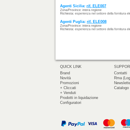
Agenti Sicilia:
rif. ELE007
Zona/Province: intera regione
Richiesta:
esperienza nel settore della fornitura elett
Agenti Puglia:
rif. ELE008
Zona/Province: intera regione
Richiesta:
esperienza nel settore della fornitura elett
QUICK LINK
SUPPO
Brand
Contatti
Novità
Rma (Log
Promozioni
Newslett
+ Cliccati
Catalogo 
+ Venduti
Prodotti in liquidazione
Configuratori