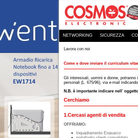
NETWORKING
SICUREZZA
CO
Lavora con noi
Come e dove inviare il curriculum vita
------------------------------------------------
Gli interessati, uomini e donne, potranno i
personali (L. 675/96), via e-mail indicando
N.B. è importante indicare nell' oggetto 
Cerchiamo
------------------------------------------------
1.Cercasi agenti di vendita
OFFRIAMO:
Inquadramento Enasarco
portafoglio clienti consalidato