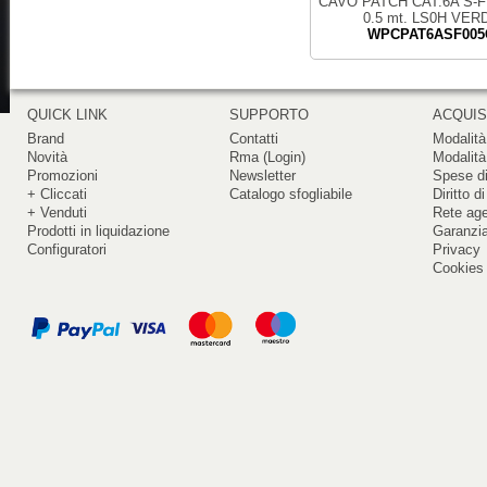
CAVO PATCH CAT.6A S-
0.5 mt. LS0H VER
WPCPAT6ASF005
QUICK LINK
SUPPORTO
ACQUIS
Brand
Contatti
Modalità
Novità
Rma (Login)
Modalità
Promozioni
Newsletter
Spese di
+ Cliccati
Catalogo sfogliabile
Diritto d
+ Venduti
Rete ag
Prodotti in liquidazione
Garanzi
Configuratori
Privacy
Cookies 