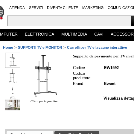
AZIENDA
SERVIZI
DIVENTA CLIENTE
MARKETING
COMUNICAZIO
MPUTER
ELETTRONICA
MULTIMEDIA
CAVI
ACCESSOR
>
>
Home
SUPPORTI TV e MONITOR
Carrelli per TV e lavagne interattive
Supporto da pavimento per TV in al
Codice:
EW1592
Codice
produttore:
Brand:
Ewent
Visualizza detta
Clicca per ingrandire