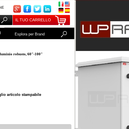
NE
IL TUO CARRELLO
I
Esplora per Brand
luminio robusto, 60"-100"
glio articolo stampabile