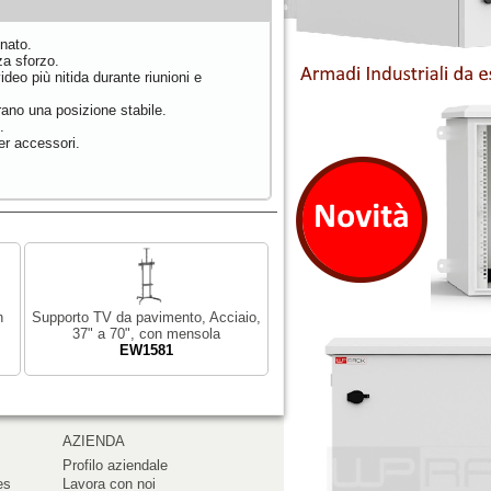
inato.
za sforzo.
deo più nitida durante riunioni e
rano una posizione stabile.
.
per accessori.
n
Supporto TV da pavimento, Acciaio,
37" a 70", con mensola
EW1581
AZIENDA
Profilo aziendale
es
Lavora con noi