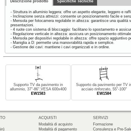
Descrizione prodotto
Specifiche Tecniche
- Struttura in alluminio leggera: offre un aspetto elegante, leggero e raff
- Inclinazione senza attrezzi: consente un posizionamento facile e sen
- Mensola per fotocamera regolabile in altezza: garantisce una qualità vi
presentazioni.
- 4 ruote con sistema di bloccaggio: facilitano lo spostamento e assicu
- Regolazione verticale in altezza: assicura un posizionamento ottimale
- Mensola per dispositivi regolabile in altezza: offre spazio aggiuntivo 
- Maniglia a D: permette una manovrabilità rapida e semplice.
- Gestione dei cavi: mantiene i cavi organizzati e in ordine.
Supporto TV da pavimento in
Supporto da pavimento per TV i
alluminio, 37"-86",VESA 600x400
acciaio rinforzato, 55"-100"
EW1583
EW1584
RTO
ACQUISTI
SERVIZI
Modalità di acquisto
Formazione
in)
Modalità di pagamento
Consulenza e Pre-Sal