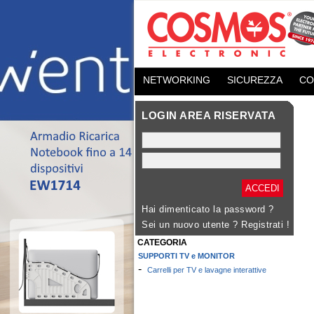
NETWORKING
SICUREZZA
CO
LOGIN AREA RISERVATA
Hai dimenticato la password ?
Sei un nuovo utente ?
Registrati !
CATEGORIA
SUPPORTI TV e MONITOR
-
Carrelli per TV e lavagne interattive