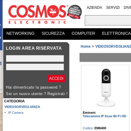
AZIENDA
SERVIZI
DIV
NETWORKING
SICUREZZA
COMPUTER
ELETTRONICA
>
Home
VIDEOSORVEGLIAN
LOGIN AREA RISERVATA
Hai dimenticato la password ?
Sei un nuovo utente ?
Registrati !
CATEGORIA
VIDEOSORVEGLIANZA
-
Eminent
IP Camera
Telecamera IP fissa Wi-Fi HD
Codice:
EM6400